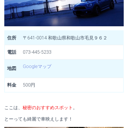
住所
〒641-0014 和歌山県和歌山市毛見９６２
電話
073-445-5233
Googleマップ
地図
料金
500円
ここは、
秘密のおすすめスポット
。
とーっても綺麗で車映えします！