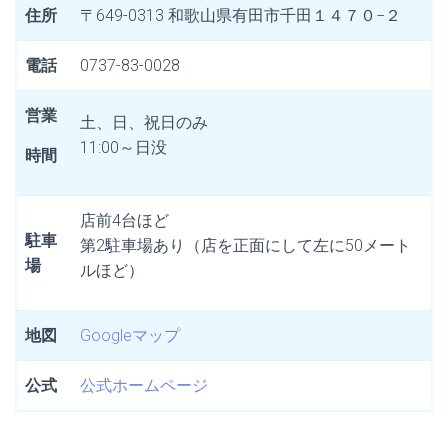
住所
〒649-0313 和歌山県有田市千田１４７０−２
電話
0737-83-0028
営業
土、日、祝日のみ
11:00～日没
時間
店前4台ほど
駐車
第2駐車場あり（店を正面にして左に50メート
場
ルほど）
地図
Googleマップ
公式
公式ホームページ