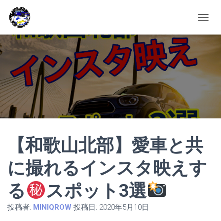
ナ
ビ
ゲ
ー
シ
ョ
ン
を
切
り
替
え
【和歌山北部】愛車と共
に撮れるインスタ映えす
る
スポット3選
投稿者:
MINIQROW
投稿日:
2020年5月10日