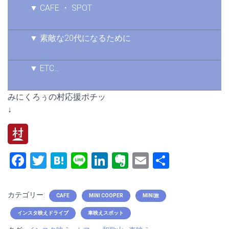
▼ CAFE ・ SPOT
▼ 素敵な20代になるために
▼ ETC…
みにくろぅの村応援ポチッ
↓
F
T
H
Li
Li
E
E
共
a
wi
at
n
nk
ve
m
有
ce
tt
e
e
e
rn
ai
カテゴリー:
CAFE
MINI COOPER
MINI旅
b
er
n
dI
ot
l
インスタ映えドライブ
車映えスポット
o
a
n
e