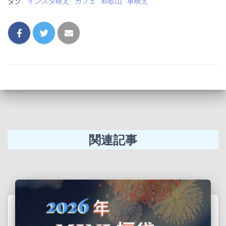
タグ:
インスタ映え
カフェ
和歌山
車映え
ok
関連記事