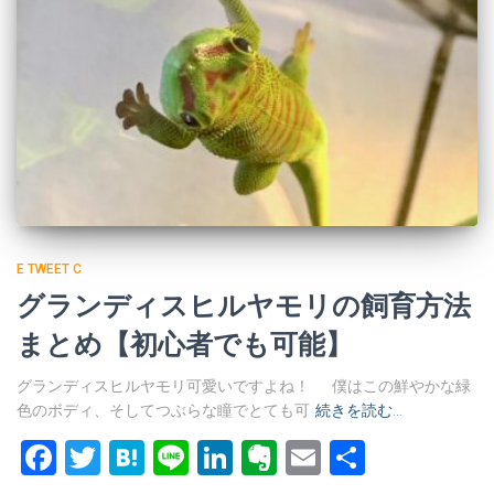
E TWEET C
グランディスヒルヤモリの飼育方法
まとめ【初心者でも可能】
グランディスヒルヤモリ可愛いですよね！ 僕はこの鮮やかな緑
色のボディ、そしてつぶらな瞳でとても可
続きを読む…
Facebook
Twitter
Hatena
Line
LinkedIn
Evernote
Email
共
有