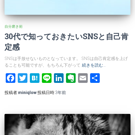
自分磨き術
30代で知っておきたいSNSと自己肯
定感
SNSは手放せないものとなっています。 SNSは自己肯定感を上げ
ることも可能ですが、もちろん下がって
続きを読む…
Facebook
Twitter
Hatena
Line
LinkedIn
Evernote
Email
共
有
投稿者:
miniqlow
投稿日時:
3年
前