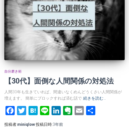
自分磨き術
【30代】面倒な人間関係の対処法
人間30年も生きていれば、間違いなくめんどうくさい人間関係が
増えます。 簡単にブロックすれば済む話で
続きを読む…
Facebook
Twitter
Hatena
Line
LinkedIn
Evernote
Email
共
有
投稿者:
miniqlow
投稿日時:
3年
前