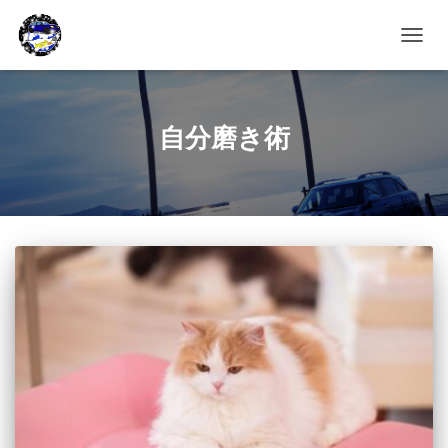
ナ
ビ
ゲ
ー
シ
自分磨き術
ョ
ン
を
切
り
替
え