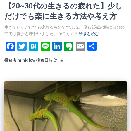
【20~30代の生きるの疲れた】少し
だけでも楽に生きる方法や考え方
生きているだけでも疲れるものですよね。 僕も25歳の時に自分の
中では挫折を味わいました。 そこから5
続きを読む…
Facebook
Twitter
Hatena
Line
LinkedIn
Evernote
Email
共
有
投稿者:
miniqlow
投稿日時:
2年
前