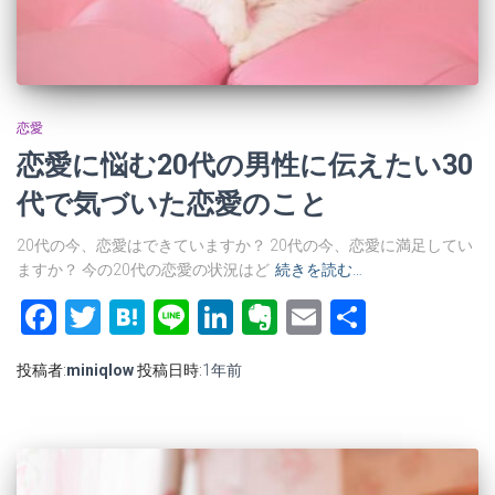
恋愛
恋愛に悩む20代の男性に伝えたい30
代で気づいた恋愛のこと
20代の今、恋愛はできていますか？ 20代の今、恋愛に満足してい
ますか？ 今の20代の恋愛の状況はど
続きを読む…
Facebook
Twitter
Hatena
Line
LinkedIn
Evernote
Email
共
有
投稿者:
miniqlow
投稿日時:
1年
前