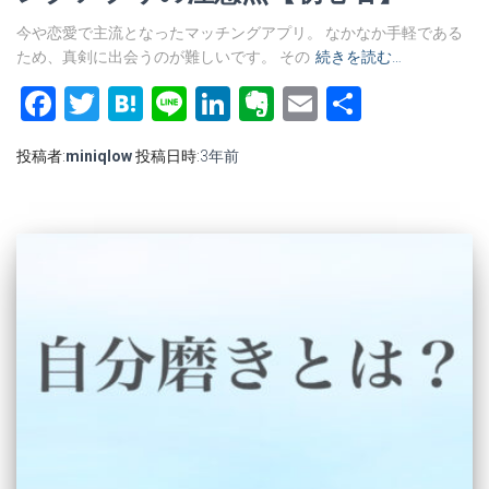
今や恋愛で主流となったマッチングアプリ。 なかなか手軽である
ため、真剣に出会うのが難しいです。 その
続きを読む…
Facebook
Twitter
Hatena
Line
LinkedIn
Evernote
Email
共
有
投稿者:
miniqlow
投稿日時:
3年
前