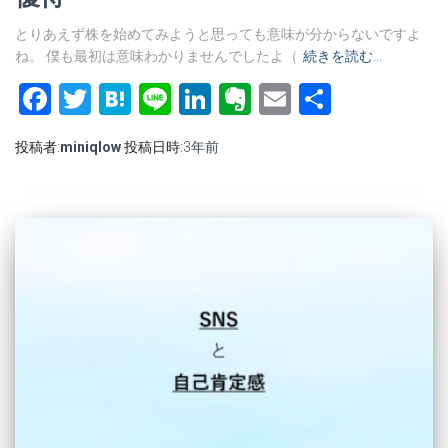
とりあえず株を始めてみようと思っても意味が分からないですよ
ね。 僕も最初は意味わかりませんでしたよ（
続きを読む…
Facebook
Twitter
Hatena
Line
LinkedIn
Evernote
Email
共
有
投稿者:
miniqlow
投稿日時:
3年
前