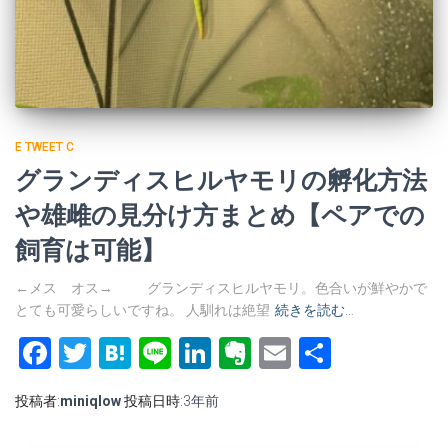
E TWEET C
グランディスヒルヤモリの孵化方法
や雄雌の見分け方まとめ【ペアでの
飼育は可能】
←メス オス→ グランディスヒルヤモリ。色合いが鮮やかで
とても可愛らしいですね。 人馴れは絶望
続きを読む…
Facebook
Twitter
Hatena
Line
LinkedIn
Evernote
Email
共
有
投稿者:
miniqlow
投稿日時:
3年
前