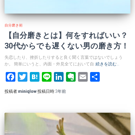
自分磨き術
【自分磨きとは】何をすればいい？
30代からでも遅くない男の磨き方！
失恋したり、挫折したりすると良く聞く言葉ではないでしょう
か。 簡単にいうと、内面・外見全てにおいて自
続きを読む…
Facebook
Twitter
Hatena
Line
LinkedIn
Evernote
Email
共
有
投稿者:
miniqlow
投稿日時:
3年
前