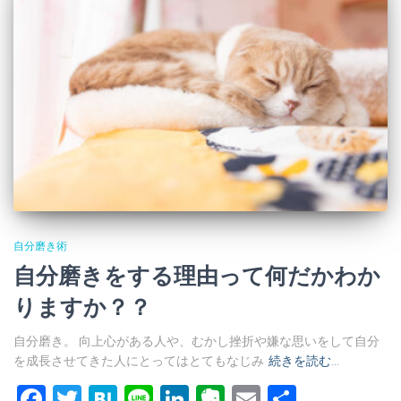
自分磨き術
自分磨きをする理由って何だかわか
りますか？？
自分磨き。 向上心がある人や、むかし挫折や嫌な思いをして自分
を成長させてきた人にとってはとてもなじみ
続きを読む…
Facebook
Twitter
Hatena
Line
LinkedIn
Evernote
Email
共