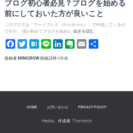
ブログ初心者必見？ブログを始める
前にしておいた方が良いこと
このブログは「ワードプレス（Wordpress）」で作成しているの
ですが、 僕が初めてブログを始めた
続きを読む…
Facebook
Twitter
Hatena
Line
LinkedIn
Evernote
Email
共
有
投稿者:
MINIQROW
投稿日時:
6年
前
HOME
お問い合わせ
PRIVACY POLICY
Hestia、作成者:
ThemeIsle