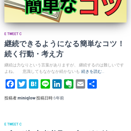
E TWEET C
継続できるようになる簡単なコツ！
続く行動・考え方
継続は力なりという言葉がありますが、 継続するのは難しいです
よね。 意識してもなかなか続かないも
続きを読む…
Facebook
Twitter
Hatena
Line
LinkedIn
Evernote
Email
共
有
投稿者:
miniqlow
投稿日時:
6年
前
E TWEET C