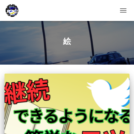
ナ
ビ
ゲ
ー
シ
絵
ョ
ン
を
切
り
替
え