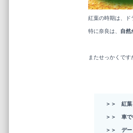
紅葉の時期は、ド
特に奈良は、
自然
またせっかくです
＞＞ 紅葉
＞＞
車で
＞＞
デー