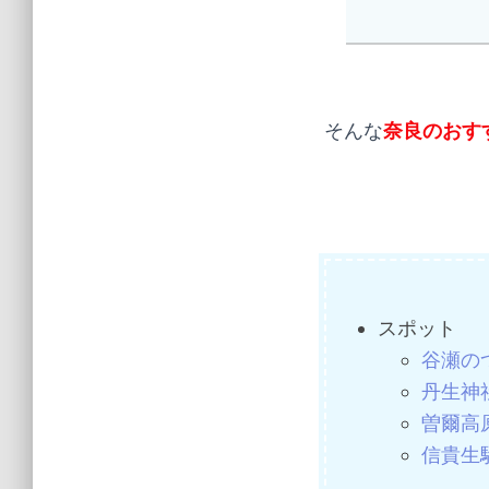
そんな
奈良のおす
スポット
谷瀬の
丹生神
曽爾高
信貴生