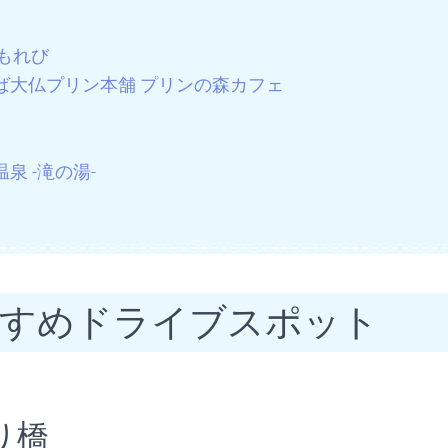
こもれび
ば大仏プリン本舗 プリンの森カフェ
泉 -滝の湯-
すすめドライブスポット
り橋