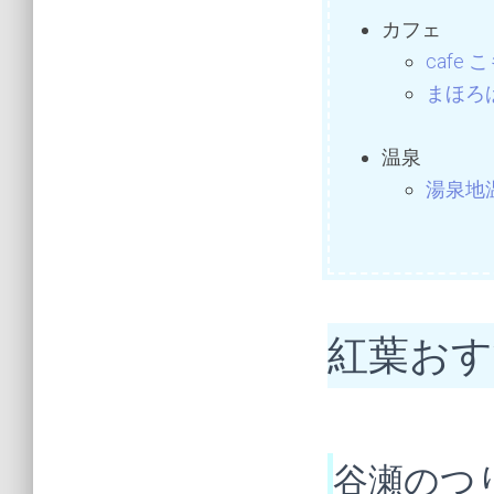
カフェ
cafe 
まほろ
温泉
湯泉地温
紅葉お
谷瀬のつ